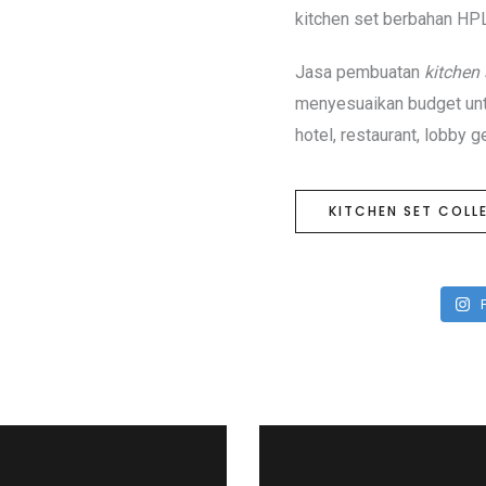
kitchen set berbahan H
Jasa pembuatan
kitchen 
menyesuaikan budget untu
hotel, restaurant, lobby 
KITCHEN SET COLL