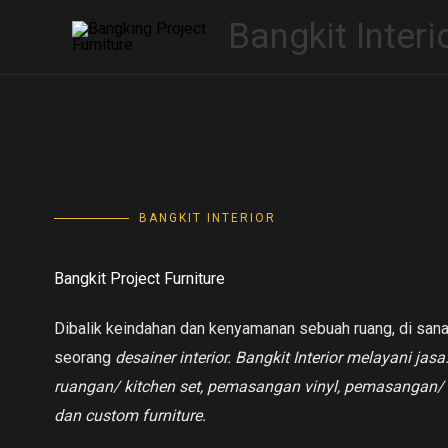
Skip
Bangkit Interi
to
content
BANGKIT INTERIOR
Bangkit Project Furniture
Dibalik keindahan dan kenyamanan sebuah ruang, di sana 
seorang
desainer interior. Bangkit Interior melayani jas
ruangan/ kitchen set, pemasangan vinyl, pemasangan/ 
dan custom furniture.