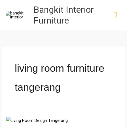
Skip
MA
Bangkit Interior
to
ME
Furniture
content
living room furniture
tangerang
Living