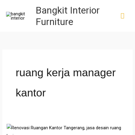
Skip
MA
Bangkit Interior
to
ME
Furniture
content
ruang kerja manager
kantor
Renovasi